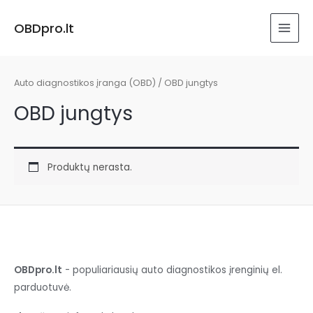
Pereiti
prie
OBDpro.lt
MAI
turinio
MEN
Auto diagnostikos įranga (OBD)
/ OBD jungtys
OBD jungtys
Produktų nerasta.
OBDpro.lt
- populiariausių auto diagnostikos įrenginių el.
parduotuvė.