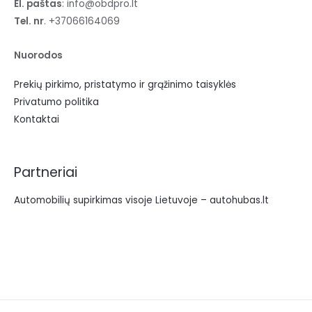
El. paštas
: info@obdpro.lt
Tel. nr
. +37066164069
Nuorodos
Prekių pirkimo, pristatymo ir grąžinimo taisyklės
Privatumo politika
Kontaktai
Partneriai
Automobilių supirkimas visoje Lietuvoje – autohubas.lt